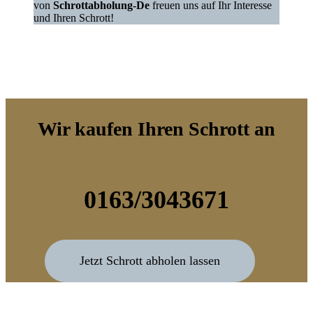
von
Schrottabholung-De
freuen uns auf Ihr Interesse
und Ihren Schrott!
Wir kaufen Ihren Schrott an
0163/3043671
Jetzt Schrott abholen lassen