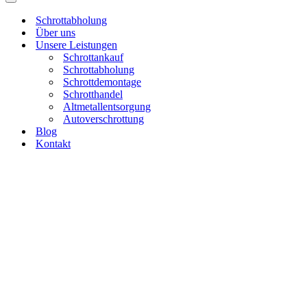
Menü
Navigations-
Menü
Schrottabholung
Über uns
Unsere Leistungen
Schrottankauf
Schrottabholung
Schrottdemontage
Schrotthandel
Altmetallentsorgung
Autoverschrottung
Blog
Kontakt